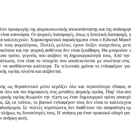
α μέσο προαγωγής της ψυχοκοινωνικής αποκατάστασης και της ανάκαμψ
είναι καινούρια. Οι ψυχικές διαταραχές, όπως η διπολική διαταραχή, 
ι καλλιτεχνών. Χαρακτηριστικά παραδείγματα είναι ο Edwrad Munch, 
πό τους ψυχολόγους. Πολλές μελέτες έχουν δείξει συσχετίσεις με
ικότητα και την ψυχική ασθένεια δεν είναι ξεκάθαρη. Θα μπορούσε ν
υπο τρόπο, γεγονός που αυξάνει τη δημιουργικότητά τους. Από την
ρίπτωση, έvα είναι το στοιχείο που αποδεικνύεται με συνέπεια στις
υν να αισθάνονται καλύτερα. Τα τελευταία χρόνια το ενδιαφέρον γ
ής υγείας ολοένα και αυξάνεται.
νης ως θεραπευτικό μέσο κερδίζει όλο και περισσότερο έδαφος αν
αι όλο και πιο δημοφιλείς στις μονάδες ψυχικής υγείας. Παρ' όλα α
υχικής υγείας θεωρούν την τέχvη ως έναν δημιουργικό τρόπο απασχό
υς. Ως εκ τούτου, το βασικό ενδιαφέρον τους δεv είναι το καλλιτε
αδιοδρομία. Σε πολλές περιπτώσεις δεν διαθέτουν την απαραίτητη ε
πλήρως τις δυνατότητές τους. Η ανάγκη για έναν πρακτικό οδηγό για
ν ανάγκη αυτή.