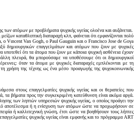
ης των ατόμων με προβλήματα ψυχικής υγείας ολοένα και αυξάνεται.
η μείζων καταθλιπτική διαταραχή κλπ, φαίνεται ότι εμφανίζονται πολύ
ο Vιncent Van Gogh, ο Paul Gauguin και ο Francisco Jose de Goγa
ταξύ δημιουργικών επαγγελμάτων και ατόμων που ζουν με ψυχικές
α υποτεθεί ότι τα άτομα που ζουν με κάποια ψυχική ασθένεια έχοuv
 άλλη πλευρά, θα μπορούσαμε να υποθέσουμε ότι οι δημιουργικοί
 έρευνες: όταν τα άτομα με ψυχικές διαταραχές εμπλέκονται με τη
ια τη χρήση της τέχνης ως ένα μέσο προαγωγής της ψυχοκοινωνικής
άμεσα στους επαγγελματίες ψυχικής υγείας και οι θεραπείες που
υτά, τα βήματα προς την συγκεκριμένη κατεύθυνση είναι ακόμα αργά.
λησης τωv ληπτώv υπηρεσιών ψυχικής υγείας, ο οποίος προάγει την
χνικό αποτέλεσμα ή η ενίσχυση των ατόμων ώστε να προχωρήσουν σε
μπειρία ή καλλιτεχνική γνώση, έτσι ώστε να βοηθήσοuv τους λήπτες
 επαγγελματίες ψυχικής υγείας είναι εμφανής και το πρόγραμμα ART