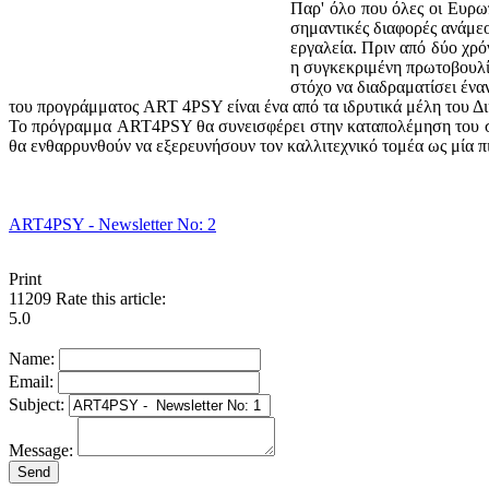
Παρ' όλο που όλες οι Ευρω
σημαντικές διαφορές ανάμεο
εργαλεία. Πριν από δύο χρό
η συγκεκριμένη πρωτοβουλία
στόχο να διαδραματίσει έν
του προγράμματος ART 4PSY είναι ένα από τα ιδρυτικά μέλη του 
Το πρόγραμμα ART4PSY θα συνεισφέρει στην καταπολέμηση του στίγ
θα ενθαρρυνθούν να εξερευνήσουν τον καλλιτεχνικό τομέα ως μία π
ART4PSY - Newsletter No: 2
Print
11209
Rate this article:
5.0
Name:
Email:
Subject:
Message: