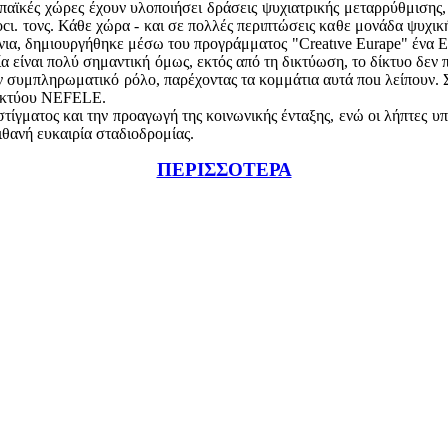
παϊκές χώρες έχουν υλοποιήσει δράσεις ψυχιατρικής μεταρρύθμισης,
cι. τονς. Κάθε χώρα - και σε πολλές περιπτώσεις καθε μονάδα ψυχικής
νια, δημιουργήθηκε μέσω του προγράμματος "Creatιve Eurape" ένα Ε
 είναι πολύ σημαντική όμως, εκτός από τη δικτύωση, το δίκτυο δεν
αν συμπληρωματικό ρόλο, παρέχοντας τα κομμάτια αυτά ποu λείπουν.
Δικτύου NEFELE.
ματος και την προαγωγή της κοινωνικής ένταξης, ενώ οι λήπτες υπηρ
ιθανή ευκαιρία σταδιοδρομίας.
ΠΕΡΙΣΣΟΤΕΡΑ